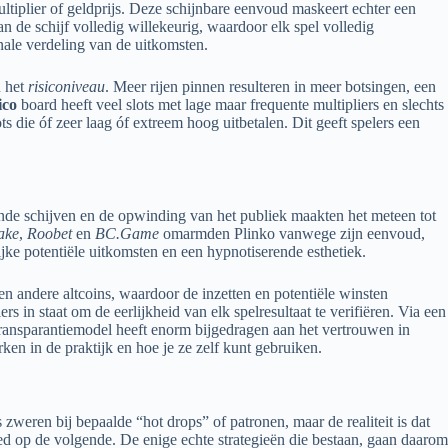
multiplier of geldprijs. Deze schijnbare eenvoud maskeert echter een
n de schijf volledig willekeurig, waardoor elk spel volledig
inale verdeling van de uitkomsten.
 het
risiconiveau
. Meer rijen pinnen resulteren in meer botsingen, een
ico
board heeft veel slots met lage maar frequente multipliers en slechts
s die óf zeer laag óf extreem hoog uitbetalen. Dit geeft spelers een
lende schijven en de opwinding van het publiek maakten het meteen tot
ake
,
Roobet
en
BC.Game
omarmden Plinko vanwege zijn eenvoud,
lijke potentiële uitkomsten en een hypnotiserende esthetiek.
n andere altcoins, waardoor de inzetten en potentiële winsten
ers in staat om de eerlijkheid van elk spelresultaat te verifiëren. Via een
ransparantiemodel heeft enorm bijgedragen aan het vertrouwen in
ken in de praktijk en hoe je ze zelf kunt gebruiken.
weren bij bepaalde “hot drops” of patronen, maar de realiteit is dat
ed op de volgende. De enige echte strategieën die bestaan, gaan daarom