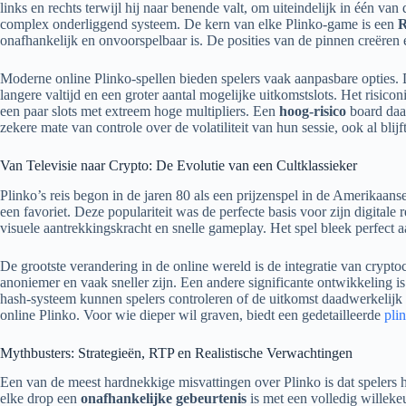
links en rechts terwijl hij naar benende valt, om uiteindelijk in één va
complex onderliggend systeem. De kern van elke Plinko-game is een
R
onafhankelijk en onvoorspelbaar is. De posities van de pinnen creëren ee
Moderne online Plinko-spellen bieden spelers vaak aanpasbare opties. 
langere valtijd en een groter aantal mogelijke uitkomstslots. Het risico
een paar slots met extreem hoge multipliers. Een
hoog-risico
board daar
zekere mate van controle over de volatiliteit van hun sessie, ook al bli
Van Televisie naar Crypto: De Evolutie van een Cultklassieker
Plinko’s reis begon in de jaren 80 als een prijzenspel in de Amerikaan
een favoriet. Deze populariteit was de perfecte basis voor zijn digitale
visuele aantrekkingskracht en snelle gameplay. Het spel bleek perfect aa
De grootste verandering in de online wereld is de integratie van crypt
anoniemer en vaak sneller zijn. Een andere significante ontwikkeling 
hash-systeem kunnen spelers controleren of de uitkomst daadwerkelijk
online Plinko. Voor wie dieper wil graven, biedt een gedetailleerde
pli
Mythbusters: Strategieën, RTP en Realistische Verwachtingen
Een van de meest hardnekkige misvattingen over Plinko is dat spelers h
elke drop een
onafhankelijke gebeurtenis
is met een volledig willeke