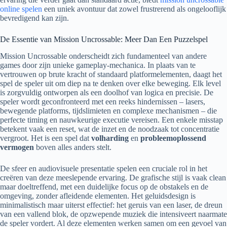
online spelen
een uniek avontuur dat zowel frustrerend als ongelooflijk
bevredigend kan zijn.
De Essentie van Mission Uncrossable: Meer Dan Een Puzzelspel
Mission Uncrossable onderscheidt zich fundamenteel van andere
games door zijn unieke gameplay-mechanica. In plaats van te
vertrouwen op brute kracht of standaard platformelementen, daagt het
spel de speler uit om diep na te denken over elke beweging. Elk level
is zorgvuldig ontworpen als een doolhof van logica en precisie. De
speler wordt geconfronteerd met een reeks hindernissen – lasers,
bewegende platforms, tijdslimieten en complexe mechanismen – die
perfecte timing en nauwkeurige executie vereisen. Een enkele misstap
betekent vaak een reset, wat de inzet en de noodzaak tot concentratie
vergroot. Het is een spel dat
volharding
en
probleemoplossend
vermogen
boven alles anders stelt.
De sfeer en audiovisuele presentatie spelen een cruciale rol in het
creëren van deze meeslepende ervaring. De grafische stijl is vaak clean
maar doeltreffend, met een duidelijke focus op de obstakels en de
omgeving, zonder afleidende elementen. Het geluidsdesign is
minimalistisch maar uiterst effectief: het geruis van een laser, de dreun
van een vallend blok, de opzwepende muziek die intensiveert naarmate
de speler vordert. Al deze elementen werken samen om een gevoel van