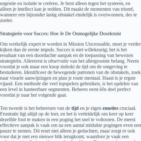
urgentie en isolatie te creëren. Je bent alleen tegen het systeem, en
alleen je intellect kan je redden. Dit maakt de momenten van triomf,
wanneer een bijzonder lastig obstakel eindelijk is overwonnen, des te
zoeter.
Strategieën voor Succes: Hoe Je De Onmogelijke Doorkruist
Om werkelijk expert te worden in Mission Uncrossable, moet je verder
kijken dan de eerste impuls. Succes is niet willekeurig; het is het
resultaat van een doordachte aanpak en de toepassing van bewezen
strategieën. Allereerst is
observatie
van het allergrootste belang. Neem
voordat je ook maar een knop indrukt de tijd om de omgeving te
bestuderen. Identificeer de bewegende patronen van de obstakels, zoek
naar visuele aanwijzingen en plan je route mentaal. Haast is je ergste
vijand. Een methode die veel topspelers gebruiken, is het opdelen van
een level in hanteerbare segmenten. Beheers eerst één deel perfect
voordat je naar het volgende gaat.
Ten tweede is het beheersen van de
tijd
en je eigen
emoties
cruciaal.
Frustratie ligt altijd op de loer, en het is verleidelijk om keer op keer
dezelfde fout te maken in een poging het snel te voltooien. De meest
effectieve aanpak is vaak om na een aantal mislukte pogingen even een
pauze te nemen. Dit reset niet alleen je gedachten, maar zorgt er ook
voor dat je met een nieuwe blik terugkomt, waardoor je vaak een