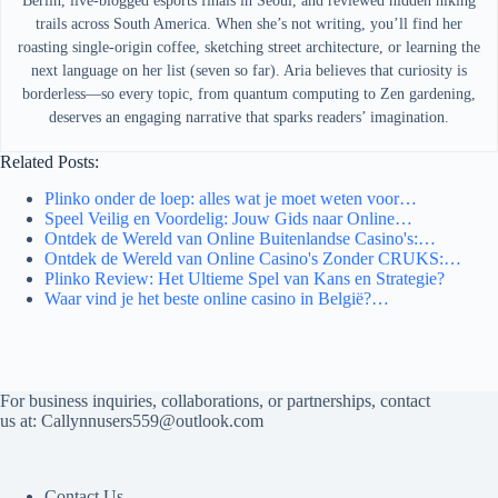
Berlin, live-blogged esports finals in Seoul, and reviewed hidden hiking
trails across South America. When she’s not writing, you’ll find her
roasting single-origin coffee, sketching street architecture, or learning the
next language on her list (seven so far). Aria believes that curiosity is
borderless—so every topic, from quantum computing to Zen gardening,
deserves an engaging narrative that sparks readers’ imagination.
Related Posts:
Plinko onder de loep: alles wat je moet weten voor…
Speel Veilig en Voordelig: Jouw Gids naar Online…
Ontdek de Wereld van Online Buitenlandse Casino's:…
Ontdek de Wereld van Online Casino's Zonder CRUKS:…
Plinko Review: Het Ultieme Spel van Kans en Strategie?
Waar vind je het beste online casino in België?…
For business inquiries, collaborations, or partnerships, contact
us at:
Callynnusers559@outlook.com
Contact Us