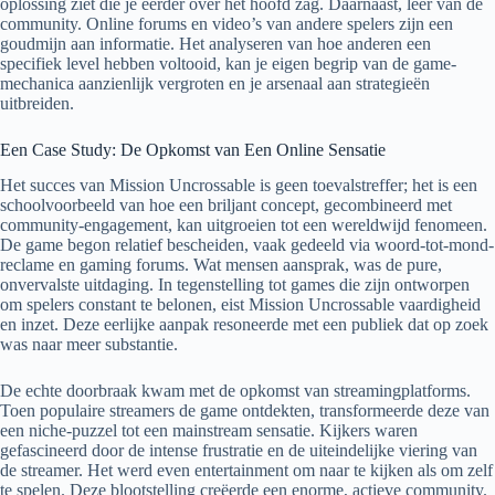
oplossing ziet die je eerder over het hoofd zag. Daarnaast, leer van de
community. Online forums en video’s van andere spelers zijn een
goudmijn aan informatie. Het analyseren van hoe anderen een
specifiek level hebben voltooid, kan je eigen begrip van de game-
mechanica aanzienlijk vergroten en je arsenaal aan strategieën
uitbreiden.
Een Case Study: De Opkomst van Een Online Sensatie
Het succes van Mission Uncrossable is geen toevalstreffer; het is een
schoolvoorbeeld van hoe een briljant concept, gecombineerd met
community-engagement, kan uitgroeien tot een wereldwijd fenomeen.
De game begon relatief bescheiden, vaak gedeeld via woord-tot-mond-
reclame en gaming forums. Wat mensen aansprak, was de pure,
onvervalste uitdaging. In tegenstelling tot games die zijn ontworpen
om spelers constant te belonen, eist Mission Uncrossable vaardigheid
en inzet. Deze eerlijke aanpak resoneerde met een publiek dat op zoek
was naar meer substantie.
De echte doorbraak kwam met de opkomst van streamingplatforms.
Toen populaire streamers de game ontdekten, transformeerde deze van
een niche-puzzel tot een mainstream sensatie. Kijkers waren
gefascineerd door de intense frustratie en de uiteindelijke viering van
de streamer. Het werd even entertainment om naar te kijken als om zelf
te spelen. Deze blootstelling creëerde een enorme, actieve community.