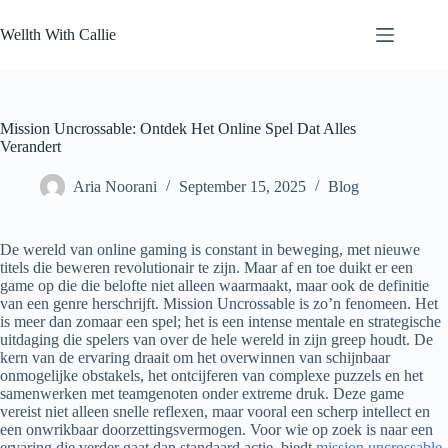
Skip
to
Wellth With Callie
content
Mission Uncrossable: Ontdek Het Online Spel Dat Alles
Verandert
Aria Noorani
September 15, 2025
Blog
De wereld van online gaming is constant in beweging, met nieuwe
titels die beweren revolutionair te zijn. Maar af en toe duikt er een
game op die die belofte niet alleen waarmaakt, maar ook de definitie
van een genre herschrijft. Mission Uncrossable is zo’n fenomeen. Het
is meer dan zomaar een spel; het is een intense mentale en strategische
uitdaging die spelers van over de hele wereld in zijn greep houdt. De
kern van de ervaring draait om het overwinnen van schijnbaar
onmogelijke obstakels, het ontcijferen van complexe puzzels en het
samenwerken met teamgenoten onder extreme druk. Deze game
vereist niet alleen snelle reflexen, maar vooral een scherp intellect en
een onwrikbaar doorzettingsvermogen. Voor wie op zoek is naar een
ervaring die verder gaat dan standaard actie, biedt
mission uncrossable