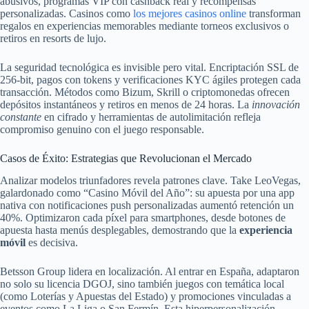
abusivos, programas VIP con cashback real y recompensas
personalizadas. Casinos como
los mejores casinos online
transforman
regalos en experiencias memorables mediante torneos exclusivos o
retiros en resorts de lujo.
La seguridad tecnológica es invisible pero vital. Encriptación SSL de
256-bit, pagos con tokens y verificaciones KYC ágiles protegen cada
transacción. Métodos como Bizum, Skrill o criptomonedas ofrecen
depósitos instantáneos y retiros en menos de 24 horas. La
innovación
constante
en cifrado y herramientas de autolimitación refleja
compromiso genuino con el juego responsable.
Casos de Éxito: Estrategias que Revolucionan el Mercado
Analizar modelos triunfadores revela patrones clave. Take LeoVegas,
galardonado como “Casino Móvil del Año”: su apuesta por una app
nativa con notificaciones push personalizadas aumentó retención un
40%. Optimizaron cada píxel para smartphones, desde botones de
apuesta hasta menús desplegables, demostrando que la
experiencia
móvil
es decisiva.
Betsson Group lidera en localización. Al entrar en España, adaptaron
no solo su licencia DGOJ, sino también juegos con temática local
(como Loterías y Apuestas del Estado) y promociones vinculadas a
eventos como La Liga o San Fermín. Esta hiperpersonalización,