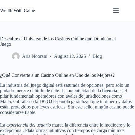
Skip
to
Wellth With Callie
content
Descubre el Universo de los Casinos Online que Dominan el
Juego
Aria Noorani
August 12, 2025
Blog
¿Qué Convierte a un Casino Online en Uno de los Mejores?
La industria del juego digital está saturada de opciones, pero solo un
puñado merece el título de élite. La autenticidad de la
licencia
es el
pilar fundamental; operadores con avales de jurisdicciones como
Malta, Gibraltar o la DGOJ española garantizan que tu dinero y datos
están protegidos por leyes estrictas. Sin este sello, ningún casino puede
considerarse fiable.
La
experiencia del usuario
marca la diferencia entre lo mediocre y lo
excepcional. Plataformas intuitivas con tiempos de carga mínimos,