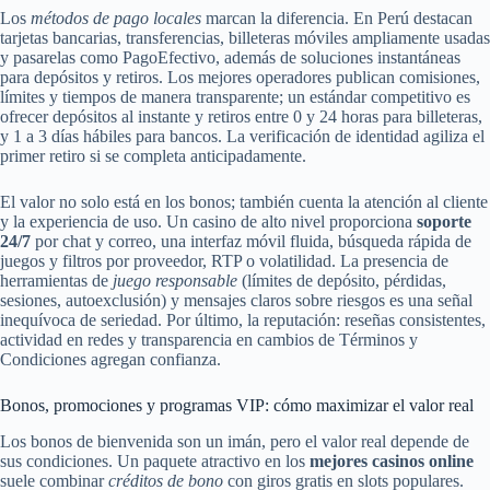
Los
métodos de pago locales
marcan la diferencia. En Perú destacan
tarjetas bancarias, transferencias, billeteras móviles ampliamente usadas
y pasarelas como PagoEfectivo, además de soluciones instantáneas
para depósitos y retiros. Los mejores operadores publican comisiones,
límites y tiempos de manera transparente; un estándar competitivo es
ofrecer depósitos al instante y retiros entre 0 y 24 horas para billeteras,
y 1 a 3 días hábiles para bancos. La verificación de identidad agiliza el
primer retiro si se completa anticipadamente.
El valor no solo está en los bonos; también cuenta la atención al cliente
y la experiencia de uso. Un casino de alto nivel proporciona
soporte
24/7
por chat y correo, una interfaz móvil fluida, búsqueda rápida de
juegos y filtros por proveedor, RTP o volatilidad. La presencia de
herramientas de
juego responsable
(límites de depósito, pérdidas,
sesiones, autoexclusión) y mensajes claros sobre riesgos es una señal
inequívoca de seriedad. Por último, la reputación: reseñas consistentes,
actividad en redes y transparencia en cambios de Términos y
Condiciones agregan confianza.
Bonos, promociones y programas VIP: cómo maximizar el valor real
Los bonos de bienvenida son un imán, pero el valor real depende de
sus condiciones. Un paquete atractivo en los
mejores casinos online
suele combinar
créditos de bono
con giros gratis en slots populares.