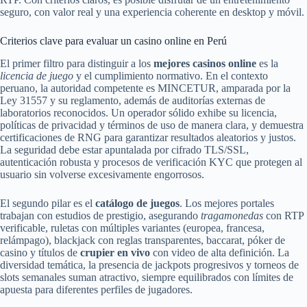
seguro, con valor real y una experiencia coherente en desktop y móvil.
Criterios clave para evaluar un casino online en Perú
El primer filtro para distinguir a los
mejores casinos online
es la
licencia de juego
y el cumplimiento normativo. En el contexto
peruano, la autoridad competente es MINCETUR, amparada por la
Ley 31557 y su reglamento, además de auditorías externas de
laboratorios reconocidos. Un operador sólido exhibe su licencia,
políticas de privacidad y términos de uso de manera clara, y demuestra
certificaciones de RNG para garantizar resultados aleatorios y justos.
La seguridad debe estar apuntalada por cifrado TLS/SSL,
autenticación robusta y procesos de verificación KYC que protegen al
usuario sin volverse excesivamente engorrosos.
El segundo pilar es el
catálogo de juegos
. Los mejores portales
trabajan con estudios de prestigio, asegurando
tragamonedas
con RTP
verificable, ruletas con múltiples variantes (europea, francesa,
relámpago), blackjack con reglas transparentes, baccarat, póker de
casino y títulos de
crupier en vivo
con video de alta definición. La
diversidad temática, la presencia de jackpots progresivos y torneos de
slots semanales suman atractivo, siempre equilibrados con límites de
apuesta para diferentes perfiles de jugadores.