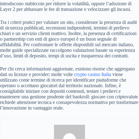
introducono stablecoin per ridurre la volatilità, oppure l’adozione di
Layer 2 per abbassare le fee di transazione e velocizzare gli incassi.
Tra i criteri pratici per valutare un sito, considerare la presenza di audit
di sicurezza pubblicati, recensioni indipendenti, termini di prelievo
chiari e un servizio clienti reattivo. Inoltre, la presenza di certificazioni
o partnership con enti di gioco europei è un buon segnale di
affidabilità. Per confrontare le offerte disponibili sul mercato italiano,
molte guide specializzate raccolgono valutazioni basate su esperienza
d’uso, limiti di deposito, tempi di uscita e trasparenza dei contratti.
Per chi cerca informazioni aggiornate, esistono risorse che aggregano
dati su licenze e provider; molte volte
crypto casino Italia
viene
utilizzato come termine di ricerca per identificare piattaforme che
operano o accettano giocatori dal territorio nazionale. Infine, è
consigliabile iniziare con depositi contenuti, testare i prelievi e
mantenere una gestione prudente del bankroll: giocare con criptovalute
richiede attenzione tecnica e consapevolezza normativa per trasformare
l’innovazione in vantaggio reale.