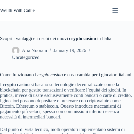
Skip
to
Wellth With Callie
content
Scopri i vantaggi e i rischi dei nuovi
crypto casino
in Italia
Aria Noorani
January 19, 2026
Uncategorized
Come funzionano i
crypto casino
e cosa cambia per i giocatori italiani
I
crypto casino
si basano su tecnologie decentralizzate come la
blockchain per gestire transazioni e verificare l’equità dei giochi. In
pratica, invece di usare esclusivamente conti bancari o carte di credito,
i giocatori possono depositare e prelevare con criptovalute come
Bitcoin, Ethereum o stablecoin. Questo introduce meccanismi di
pagamento più veloci, spesso con commissioni inferiori e senza
necessità di intermediari bancari.
Dal punto di vista tecnico, molti operatori implementano sistemi di