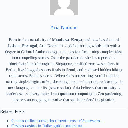
Aria Noorani
Born in the coastal city of
Mombasa, Kenya
, and now based out of
Lisbon, Portugal
, Aria Noorani is a globe-trotting wordsmith with a
degree in Cultural Anthropology and a passion for turning complex ideas
into compelling stories. Over the past decade she has reported on
blockchain breakthroughs in Singapore, profiled zero-waste chefs in
Berlin, live-blogged esports finals in Seoul, and reviewed hidden hiking
trails across South America. When she’s not writing, you’ll find her
roasting single-origin coffee, sketching street architecture, or learning the
next language on her list (seven so far). Aria believes that curiosity is
borderless—so every topic, from quantum computing to Zen gardening,
deserves an engaging narrative that sparks readers’ imagination.
Related Posts:
Casino online senza documenti: cosa c’è davvero…
Crypto casino in Italia: guida pratica tra…