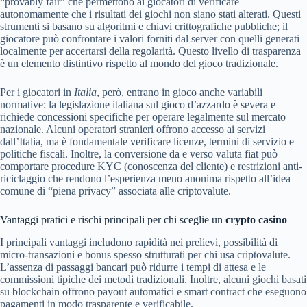
“provably fair” che permettono ai giocatori di verificare
autonomamente che i risultati dei giochi non siano stati alterati. Questi
strumenti si basano su algoritmi e chiavi crittografiche pubbliche; il
giocatore può confrontare i valori forniti dal server con quelli generati
localmente per accertarsi della regolarità. Questo livello di trasparenza
è un elemento distintivo rispetto al mondo del gioco tradizionale.
Per i giocatori in
Italia
, però, entrano in gioco anche variabili
normative: la legislazione italiana sul gioco d’azzardo è severa e
richiede concessioni specifiche per operare legalmente sul mercato
nazionale. Alcuni operatori stranieri offrono accesso ai servizi
dall’Italia, ma è fondamentale verificare licenze, termini di servizio e
politiche fiscali. Inoltre, la conversione da e verso valuta fiat può
comportare procedure KYC (conoscenza del cliente) e restrizioni anti-
riciclaggio che rendono l’esperienza meno anonima rispetto all’idea
comune di “piena privacy” associata alle criptovalute.
Vantaggi pratici e rischi principali per chi sceglie un
crypto casino
I principali vantaggi includono rapidità nei prelievi, possibilità di
micro-transazioni e bonus spesso strutturati per chi usa criptovalute.
L’assenza di passaggi bancari può ridurre i tempi di attesa e le
commissioni tipiche dei metodi tradizionali. Inoltre, alcuni giochi basati
su blockchain offrono payout automatici e smart contract che eseguono
pagamenti in modo trasparente e verificabile.