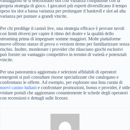
vantaggioso se si selezionano slot con varianza compatibile con la
propria strategia di gioco. I giocatori più esperti diversificano il tempo
speso tra slot a bassa varianza per prolungare il bankroll e slot ad alta
varianza per puntare a grandi vincite.
Per chi predilige il casinò live, una strategia efficace è provare tavoli
con limiti diversi per capire il ritmo del dealer e la qualità dello
streaming prima di impegnare somme maggiori. Molte piattaforme
nuove offrono stanze di prova o versioni demo per familiarizzare senza
rischio. Inoltre, monitorare i provider che rilasciano giochi esclusivi
può fornire un vantaggio competitivo in termini di varietà e potenziali
vincite.
Per una panoramica aggiornata e selezioni affidabili di operatori
emergenti si può consultare risorse specializzate che catalogano e
confrontano le offerte. Ad esempio, per esplorare una lista curata di
nuovi casino italiani
e confrontare promozioni, bonus e provider, è utile
visitare portali che aggiornano costantemente le schede degli operatori
con recensioni e dettagli sulle licenze.