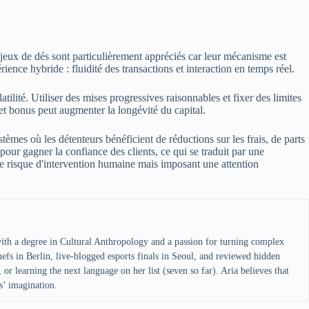
es jeux de dés sont particulièrement appréciés car leur mécanisme est
ence hybride : fluidité des transactions et interaction en temps réel.
atilité. Utiliser des mises progressives raisonnables et fixer des limites
 et bonus peut augmenter la longévité du capital.
tèmes où les détenteurs bénéficient de réductions sur les frais, de parts
our gagner la confiance des clients, ce qui se traduit par une
 le risque d'intervention humaine mais imposant une attention
with a degree in Cultural Anthropology and a passion for turning complex
efs in Berlin, live-blogged esports finals in Seoul, and reviewed hidden
 or learning the next language on her list (seven so far). Aria believes that
s’ imagination.