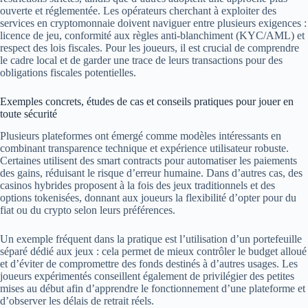
ouverte et réglementée. Les opérateurs cherchant à exploiter des
services en cryptomonnaie doivent naviguer entre plusieurs exigences :
licence de jeu, conformité aux règles anti-blanchiment (KYC/AML) et
respect des lois fiscales. Pour les joueurs, il est crucial de comprendre
le cadre local et de garder une trace de leurs transactions pour des
obligations fiscales potentielles.
Exemples concrets, études de cas et conseils pratiques pour jouer en
toute sécurité
Plusieurs plateformes ont émergé comme modèles intéressants en
combinant transparence technique et expérience utilisateur robuste.
Certaines utilisent des smart contracts pour automatiser les paiements
des gains, réduisant le risque d’erreur humaine. Dans d’autres cas, des
casinos hybrides proposent à la fois des jeux traditionnels et des
options tokenisées, donnant aux joueurs la flexibilité d’opter pour du
fiat ou du crypto selon leurs préférences.
Un exemple fréquent dans la pratique est l’utilisation d’un portefeuille
séparé dédié aux jeux : cela permet de mieux contrôler le budget alloué
et d’éviter de compromettre des fonds destinés à d’autres usages. Les
joueurs expérimentés conseillent également de privilégier des petites
mises au début afin d’apprendre le fonctionnement d’une plateforme et
d’observer les délais de retrait réels.