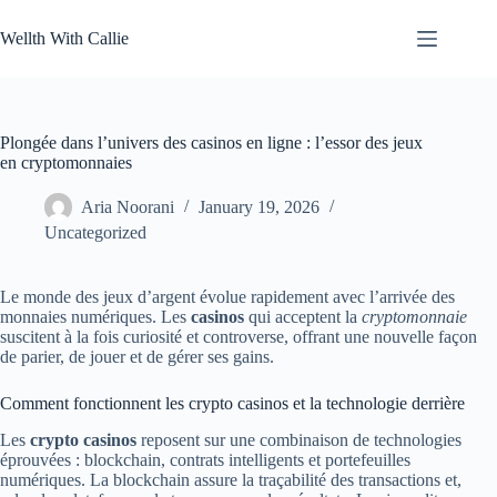
Skip
to
Wellth With Callie
content
Plongée dans l’univers des casinos en ligne : l’essor des jeux
en cryptomonnaies
Aria Noorani
January 19, 2026
Uncategorized
Le monde des jeux d’argent évolue rapidement avec l’arrivée des
monnaies numériques. Les
casinos
qui acceptent la
cryptomonnaie
suscitent à la fois curiosité et controverse, offrant une nouvelle façon
de parier, de jouer et de gérer ses gains.
Comment fonctionnent les crypto casinos et la technologie derrière
Les
crypto casinos
reposent sur une combinaison de technologies
éprouvées : blockchain, contrats intelligents et portefeuilles
numériques. La blockchain assure la traçabilité des transactions et,