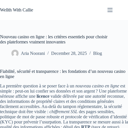
Skip
to
Wellth With Callie
content
Nouveau casino en ligne : les critères essentiels pour choisir
des plateformes vraiment innovantes
Aria Noorani
December 28, 2025
Blog
Fiabilité, sécurité et transparence : les fondations d’un nouveau casino
en ligne
La première question à se poser face à un
nouveau casino en ligne
est
simple : peut-on lui confier ses données et son argent ? Une plateforme
sérieuse affiche une
licence
valide délivrée par une autorité reconnue,
des informations de propriété claires et des conditions générales
facilement accessibles. Au-delà du tampon réglementaire, la sécurité
technique doit être visible :
chiffrement SSL
des pages sensibles,
politique de mot de passe robuste et protocole de vérification d’identité
(KYC) pour prévenir l’usurpation. La transparence se mesure aussi à la
qualité des informations affichées : détail des
RTP
(taux de retour),