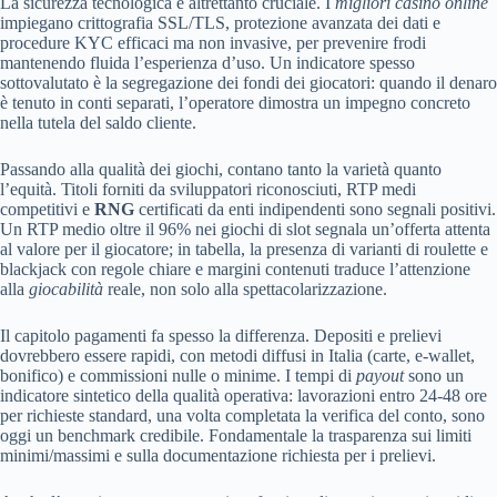
La sicurezza tecnologica è altrettanto cruciale. I
migliori casino online
impiegano crittografia SSL/TLS, protezione avanzata dei dati e
procedure KYC efficaci ma non invasive, per prevenire frodi
mantenendo fluida l’esperienza d’uso. Un indicatore spesso
sottovalutato è la segregazione dei fondi dei giocatori: quando il denaro
è tenuto in conti separati, l’operatore dimostra un impegno concreto
nella tutela del saldo cliente.
Passando alla qualità dei giochi, contano tanto la varietà quanto
l’equità. Titoli forniti da sviluppatori riconosciuti, RTP medi
competitivi e
RNG
certificati da enti indipendenti sono segnali positivi.
Un RTP medio oltre il 96% nei giochi di slot segnala un’offerta attenta
al valore per il giocatore; in tabella, la presenza di varianti di roulette e
blackjack con regole chiare e margini contenuti traduce l’attenzione
alla
giocabilità
reale, non solo alla spettacolarizzazione.
Il capitolo pagamenti fa spesso la differenza. Depositi e prelievi
dovrebbero essere rapidi, con metodi diffusi in Italia (carte, e-wallet,
bonifico) e commissioni nulle o minime. I tempi di
payout
sono un
indicatore sintetico della qualità operativa: lavorazioni entro 24-48 ore
per richieste standard, una volta completata la verifica del conto, sono
oggi un benchmark credibile. Fondamentale la trasparenza sui limiti
minimi/massimi e sulla documentazione richiesta per i prelievi.