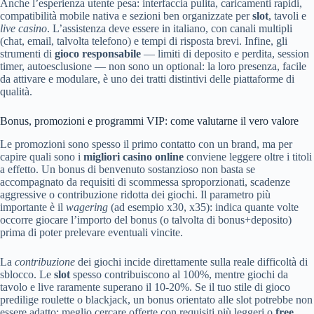
Anche l’esperienza utente pesa: interfaccia pulita, caricamenti rapidi,
compatibilità mobile nativa e sezioni ben organizzate per
slot
, tavoli e
live casino
. L’assistenza deve essere in italiano, con canali multipli
(chat, email, talvolta telefono) e tempi di risposta brevi. Infine, gli
strumenti di
gioco responsabile
— limiti di deposito e perdita, session
timer, autoesclusione — non sono un optional: la loro presenza, facile
da attivare e modulare, è uno dei tratti distintivi delle piattaforme di
qualità.
Bonus, promozioni e programmi VIP: come valutarne il vero valore
Le promozioni sono spesso il primo contatto con un brand, ma per
capire quali sono i
migliori casino online
conviene leggere oltre i titoli
a effetto. Un bonus di benvenuto sostanzioso non basta se
accompagnato da requisiti di scommessa sproporzionati, scadenze
aggressive o contribuzione ridotta dei giochi. Il parametro più
importante è il
wagering
(ad esempio x30, x35): indica quante volte
occorre giocare l’importo del bonus (o talvolta di bonus+deposito)
prima di poter prelevare eventuali vincite.
La
contribuzione
dei giochi incide direttamente sulla reale difficoltà di
sblocco. Le
slot
spesso contribuiscono al 100%, mentre giochi da
tavolo e live raramente superano il 10-20%. Se il tuo stile di gioco
predilige roulette o blackjack, un bonus orientato alle slot potrebbe non
essere adatto: meglio cercare offerte con requisiti più leggeri o
free