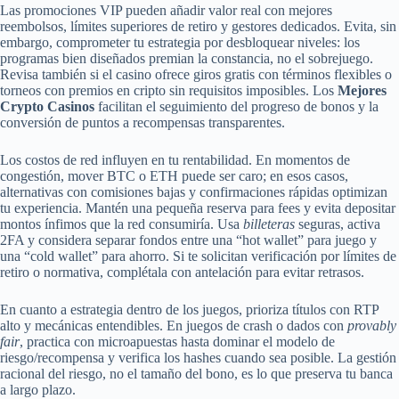
Las promociones VIP pueden añadir valor real con mejores
reembolsos, límites superiores de retiro y gestores dedicados. Evita, sin
embargo, comprometer tu estrategia por desbloquear niveles: los
programas bien diseñados premian la constancia, no el sobrejuego.
Revisa también si el casino ofrece giros gratis con términos flexibles o
torneos con premios en cripto sin requisitos imposibles. Los
Mejores
Crypto Casinos
facilitan el seguimiento del progreso de bonos y la
conversión de puntos a recompensas transparentes.
Los costos de red influyen en tu rentabilidad. En momentos de
congestión, mover BTC o ETH puede ser caro; en esos casos,
alternativas con comisiones bajas y confirmaciones rápidas optimizan
tu experiencia. Mantén una pequeña reserva para fees y evita depositar
montos ínfimos que la red consumiría. Usa
billeteras
seguras, activa
2FA y considera separar fondos entre una “hot wallet” para juego y
una “cold wallet” para ahorro. Si te solicitan verificación por límites de
retiro o normativa, complétala con antelación para evitar retrasos.
En cuanto a estrategia dentro de los juegos, prioriza títulos con RTP
alto y mecánicas entendibles. En juegos de crash o dados con
provably
fair
, practica con microapuestas hasta dominar el modelo de
riesgo/recompensa y verifica los hashes cuando sea posible. La gestión
racional del riesgo, no el tamaño del bono, es lo que preserva tu banca
a largo plazo.