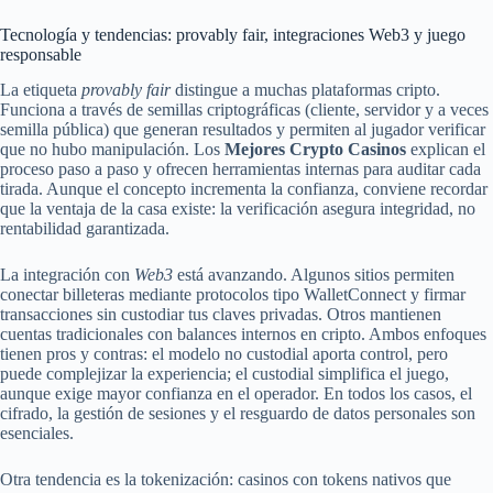
Tecnología y tendencias: provably fair, integraciones Web3 y juego
responsable
La etiqueta
provably fair
distingue a muchas plataformas cripto.
Funciona a través de semillas criptográficas (cliente, servidor y a veces
semilla pública) que generan resultados y permiten al jugador verificar
que no hubo manipulación. Los
Mejores Crypto Casinos
explican el
proceso paso a paso y ofrecen herramientas internas para auditar cada
tirada. Aunque el concepto incrementa la confianza, conviene recordar
que la ventaja de la casa existe: la verificación asegura integridad, no
rentabilidad garantizada.
La integración con
Web3
está avanzando. Algunos sitios permiten
conectar billeteras mediante protocolos tipo WalletConnect y firmar
transacciones sin custodiar tus claves privadas. Otros mantienen
cuentas tradicionales con balances internos en cripto. Ambos enfoques
tienen pros y contras: el modelo no custodial aporta control, pero
puede complejizar la experiencia; el custodial simplifica el juego,
aunque exige mayor confianza en el operador. En todos los casos, el
cifrado, la gestión de sesiones y el resguardo de datos personales son
esenciales.
Otra tendencia es la tokenización: casinos con tokens nativos que