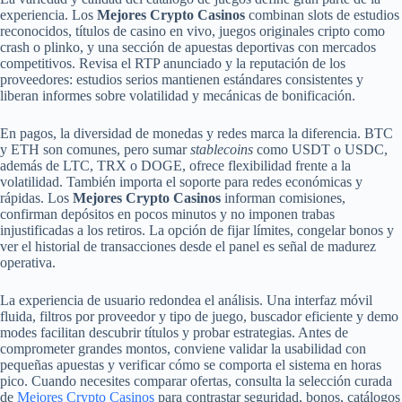
experiencia. Los
Mejores Crypto Casinos
combinan slots de estudios
reconocidos, títulos de casino en vivo, juegos originales cripto como
crash o plinko, y una sección de apuestas deportivas con mercados
competitivos. Revisa el RTP anunciado y la reputación de los
proveedores: estudios serios mantienen estándares consistentes y
liberan informes sobre volatilidad y mecánicas de bonificación.
En pagos, la diversidad de monedas y redes marca la diferencia. BTC
y ETH son comunes, pero sumar
stablecoins
como USDT o USDC,
además de LTC, TRX o DOGE, ofrece flexibilidad frente a la
volatilidad. También importa el soporte para redes económicas y
rápidas. Los
Mejores Crypto Casinos
informan comisiones,
confirman depósitos en pocos minutos y no imponen trabas
injustificadas a los retiros. La opción de fijar límites, congelar bonos y
ver el historial de transacciones desde el panel es señal de madurez
operativa.
La experiencia de usuario redondea el análisis. Una interfaz móvil
fluida, filtros por proveedor y tipo de juego, buscador eficiente y demo
modes facilitan descubrir títulos y probar estrategias. Antes de
comprometer grandes montos, conviene validar la usabilidad con
pequeñas apuestas y verificar cómo se comporta el sistema en horas
pico. Cuando necesites comparar ofertas, consulta la selección curada
de
Mejores Crypto Casinos
para contrastar seguridad, bonos, catálogos