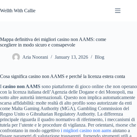
Skip
to
Wellth With Callie
content
Mappa definitiva dei migliori casino non AAMS: come
scegliere in modo sicuro e consapevole
Aria Noorani
January 13, 2026
Blog
Cosa significa casino non AAMS e perché la licenza estera conta
I
casino non AAMS
sono piattaforme di gioco online che non operano
con la licenza italiana dell’Agenzia delle Dogane e dei Monopoli, ma
sotto altre autorità internazionali. Questo non implica automaticamente
scarsa affidabilità: molte realtà di alto profilo sono autorizzate da enti
come Malta Gaming Authority (MGA), Gambling Commission del
Regno Unito o Gibraltarian Regulatory Authority. La differenza
principale riguarda il quadro normativo di riferimento, i meccanismi di
tutela per l’utente e le procedure di vigilanza. Per orientarsi, risorse che
confrontano in modo oggettivo
i migliori casino non aams
aiutano a
fissare parametri di valutazione trasparenti, fornendo strumenti utili a