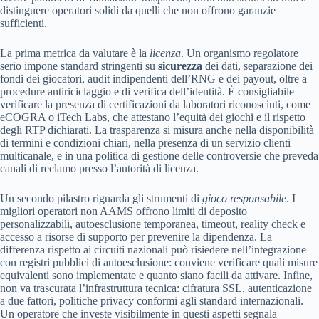
distinguere operatori solidi da quelli che non offrono garanzie
sufficienti.
La prima metrica da valutare è la
licenza
. Un organismo regolatore
serio impone standard stringenti su
sicurezza
dei dati, separazione dei
fondi dei giocatori, audit indipendenti dell’RNG e dei payout, oltre a
procedure antiriciclaggio e di verifica dell’identità. È consigliabile
verificare la presenza di certificazioni da laboratori riconosciuti, come
eCOGRA o iTech Labs, che attestano l’equità dei giochi e il rispetto
degli RTP dichiarati. La trasparenza si misura anche nella disponibilità
di termini e condizioni chiari, nella presenza di un servizio clienti
multicanale, e in una politica di gestione delle controversie che preveda
canali di reclamo presso l’autorità di licenza.
Un secondo pilastro riguarda gli strumenti di
gioco responsabile
. I
migliori operatori non AAMS offrono limiti di deposito
personalizzabili, autoesclusione temporanea, timeout, reality check e
accesso a risorse di supporto per prevenire la dipendenza. La
differenza rispetto ai circuiti nazionali può risiedere nell’integrazione
con registri pubblici di autoesclusione: conviene verificare quali misure
equivalenti sono implementate e quanto siano facili da attivare. Infine,
non va trascurata l’infrastruttura tecnica: cifratura SSL, autenticazione
a due fattori, politiche privacy conformi agli standard internazionali.
Un operatore che investe visibilmente in questi aspetti segnala