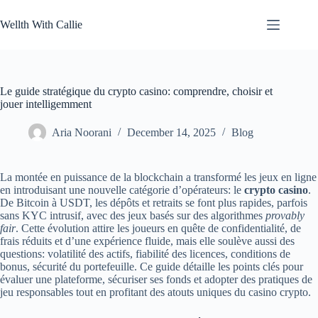
Skip
to
Wellth With Callie
content
Le guide stratégique du crypto casino: comprendre, choisir et
jouer intelligemment
Aria Noorani
December 14, 2025
Blog
La montée en puissance de la blockchain a transformé les jeux en ligne
en introduisant une nouvelle catégorie d’opérateurs: le
crypto casino
.
De Bitcoin à USDT, les dépôts et retraits se font plus rapides, parfois
sans KYC intrusif, avec des jeux basés sur des algorithmes
provably
fair
. Cette évolution attire les joueurs en quête de confidentialité, de
frais réduits et d’une expérience fluide, mais elle soulève aussi des
questions: volatilité des actifs, fiabilité des licences, conditions de
bonus, sécurité du portefeuille. Ce guide détaille les points clés pour
évaluer une plateforme, sécuriser ses fonds et adopter des pratiques de
jeu responsables tout en profitant des atouts uniques du casino crypto.