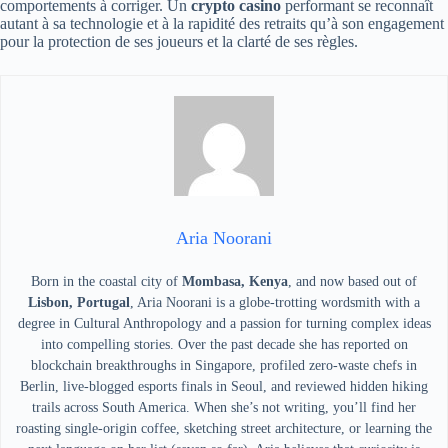
comportements à corriger. Un
crypto casino
performant se reconnaît
autant à sa technologie et à la rapidité des retraits qu’à son engagement
pour la protection de ses joueurs et la clarté de ses règles.
Aria Noorani
Born in the coastal city of
Mombasa, Kenya
, and now based out of
Lisbon, Portugal
, Aria Noorani is a globe-trotting wordsmith with a
degree in Cultural Anthropology and a passion for turning complex ideas
into compelling stories. Over the past decade she has reported on
blockchain breakthroughs in Singapore, profiled zero-waste chefs in
Berlin, live-blogged esports finals in Seoul, and reviewed hidden hiking
trails across South America. When she’s not writing, you’ll find her
roasting single-origin coffee, sketching street architecture, or learning the