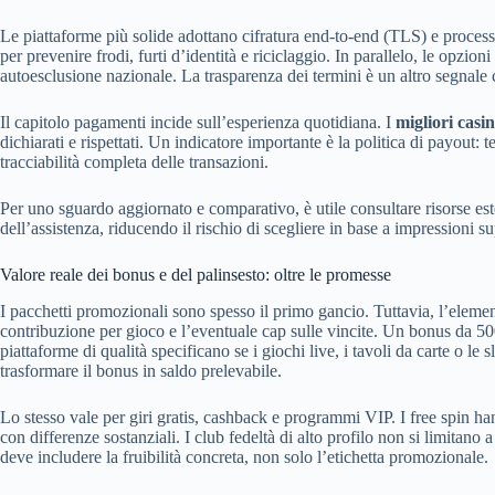
Le piattaforme più solide adottano cifratura end‑to‑end (TLS) e process
per prevenire frodi, furti d’identità e riciclaggio. In parallelo, le opzioni
autoesclusione nazionale. La trasparenza dei termini è un altro segnale 
Il capitolo pagamenti incide sull’esperienza quotidiana. I
migliori casi
dichiarati e rispettati. Un indicatore importante è la politica di payout:
tracciabilità completa delle transazioni.
Per uno sguardo aggiornato e comparativo, è utile consultare risorse este
dell’assistenza, riducendo il rischio di scegliere in base a impressioni s
Valore reale dei bonus e del palinsesto: oltre le promesse
I pacchetti promozionali sono spesso il primo gancio. Tuttavia, l’eleme
contribuzione per gioco e l’eventuale cap sulle vincite. Un bonus da 50
piattaforme di qualità specificano se i giochi live, i tavoli da carte o le
trasformare il bonus in saldo prelevabile.
Lo stesso vale per giri gratis, cashback e programmi VIP. I free spin han
con differenze sostanziali. I club fedeltà di alto profilo non si limitano 
deve includere la fruibilità concreta, non solo l’etichetta promozionale.