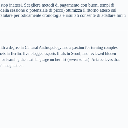
e stop inattesi. Scegliere metodi di pagamento con buoni tempi di
 della sessione o potenziale di picco) ottimizza il ritorno atteso sul
alutare periodicamente cronologia e risultati consente di adattare limiti
with a degree in Cultural Anthropology and a passion for turning complex
efs in Berlin, live-blogged esports finals in Seoul, and reviewed hidden
 or learning the next language on her list (seven so far). Aria believes that
s’ imagination.