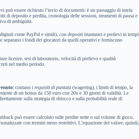
i può essere richiesto l’invio di documenti: è un passaggio di tutela
ti di deposito e perdita, cronologia delle sessioni, strumenti di pausa e
iva di ambiguità.
digitali come PayPal e simili), con depositi istantanei e prelievi in tempi
se separano i fondi dei giocatori da quelli operativi e forniscono
are licenze, test di laboratorio, velocità di prelievo e qualità
ncreti nel medio periodo.
venuto
: contano i
requisiti di puntata
(wagering), i limiti di tempo, la
niente di un bonus da 150 euro con 20x e 30 giorni di validità. Le
irettamente sulla strategia di sblocco e sulla probabilità reale di
ashback può essere calcolato sulle perdite nette o sul volume di gioco,
onalizzate con termini meno restrittivi. L’equazione del valore, quindi,