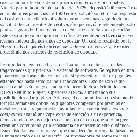
casino con una licencia de una jurisdicción remota y poco fiable.
Atraído por un bono de bienvenida del 200%, depositó 200 euros. Tras
acumular unas ganancias de 1500 euros, solicitó su retiro. La respuesta
del casino fue un silencio absoluto durante semanas, seguido de una
solicitud de documentos de verificación que envió repetidamente, solo
para ser ignorado. Finalmente, su cuenta fue cerrada sin explicación.
Este caso subraya la importancia crítica de
verificar la licencia
y leer
reseñas independientes antes de depositar. Un casino regulado por la
MGA o UKGC jamás habría actuado de esa manera, ya que existen
procedimientos estrictos de resolución de disputas.
Por otro lado, tenemos el caso de “Laura”, una entusiasta de las
tragamonedas que priorizó la variedad de software. Se registró en una
plataforma que asociaba con más de 50 proveedores, desde gigantes
establecidos hasta estudios indie innovadores. Esto no solo le dio
acceso a miles de juegos, sino que le permitió descubrir títulos con
RTPs (Return to Player) superiores al 97%, aumentando sus
posibilidades a largo plazo. Además, el casino utilizaba un sistema de
torneos semanales donde los jugadores competían por premios en
metálico en sus tragamonedas favoritas. Esta característica
social y
competitiva
añadió una capa extra de emoción a su experiencia,
demostrando que los mejores casinos ofrecen más que solo juegos;
crean una comunidad y un ecosistema de entretenimiento dinámico.
Estas historias reales refuerzan que una elección informada, basada en
la investigación de la regulación, los proveedores de software y las