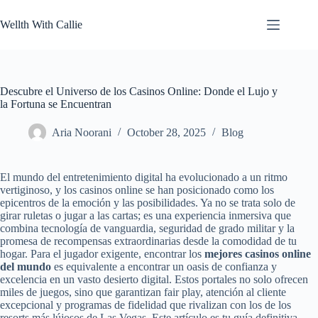
Skip
to
Wellth With Callie
content
Descubre el Universo de los Casinos Online: Donde el Lujo y
la Fortuna se Encuentran
Aria Noorani
October 28, 2025
Blog
El mundo del entretenimiento digital ha evolucionado a un ritmo
vertiginoso, y los casinos online se han posicionado como los
epicentros de la emoción y las posibilidades. Ya no se trata solo de
girar ruletas o jugar a las cartas; es una experiencia inmersiva que
combina tecnología de vanguardia, seguridad de grado militar y la
promesa de recompensas extraordinarias desde la comodidad de tu
hogar. Para el jugador exigente, encontrar los
mejores casinos online
del mundo
es equivalente a encontrar un oasis de confianza y
excelencia en un vasto desierto digital. Estos portales no solo ofrecen
miles de juegos, sino que garantizan fair play, atención al cliente
excepcional y programas de fidelidad que rivalizan con los de los
resorts más lújosos de Las Vegas. Este artículo es tu guía definitiva