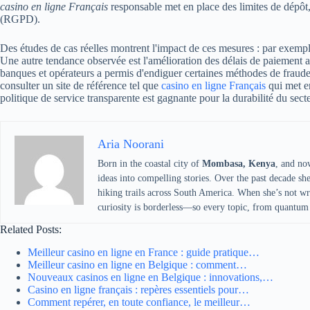
casino en ligne Français
responsable met en place des limites de dépôt,
(RGPD).
Des études de cas réelles montrent l'impact de ces mesures : par exempl
Une autre tendance observée est l'amélioration des délais de paiement a
banques et opérateurs a permis d'endiguer certaines méthodes de fraude 
consulter un site de référence tel que
casino en ligne Français
qui met en
politique de service transparente est gagnante pour la durabilité du secte
Aria Noorani
Born in the coastal city of
Mombasa, Kenya
, and no
ideas into compelling stories. Over the past decade sh
hiking trails across South America. When she’s not writ
curiosity is borderless—so every topic, from quantum 
Related Posts:
Meilleur casino en ligne en France : guide pratique…
Meilleur casino en ligne en Belgique : comment…
Nouveaux casinos en ligne en Belgique : innovations,…
Casino en ligne français : repères essentiels pour…
Comment repérer, en toute confiance, le meilleur…