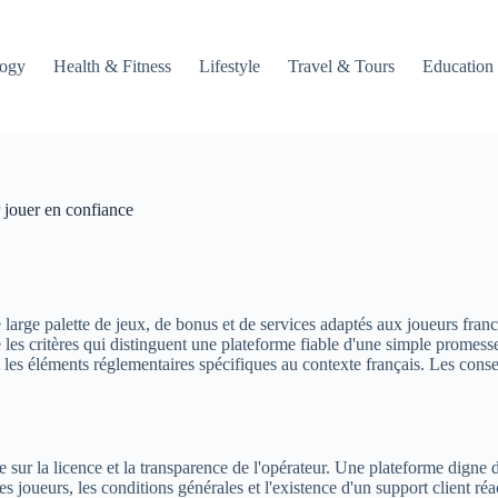
logy
Health & Fitness
Lifestyle
Travel & Tours
Education
 jouer en confiance
large palette de jeux, de bonus et de services adaptés aux joueurs franco
aître les critères qui distinguent une plateforme fiable d'une simple prom
ant les éléments réglementaires spécifiques au contexte français. Les conse
 sur la licence et la transparence de l'opérateur. Une plateforme digne 
es joueurs, les conditions générales et l'existence d'un support client réa