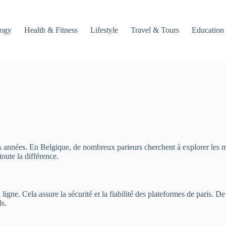
logy
Health & Fitness
Lifestyle
Travel & Tours
Education
es années. En Belgique, de nombreux parieurs cherchent à explorer les 
toute la différence.
ne. Cela assure la sécurité et la fiabilité des plateformes de paris. De p
ls.