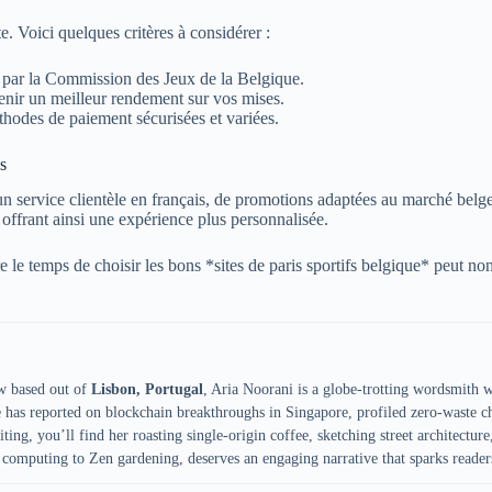
te. Voici quelques critères à considérer :
té par la Commission des Jeux de la Belgique.
btenir un meilleur rendement sur vos mises.
hodes de paiement sécurisées et variées.
s
un service clientèle en français, de promotions adaptées au marché belge,
offrant ainsi une expérience plus personnalisée.
e le temps de choisir les bons *sites de paris sportifs belgique* peut n
w based out of
Lisbon, Portugal
, Aria Noorani is a globe-trotting wordsmith 
e has reported on blockchain breakthroughs in Singapore, profiled zero-waste ch
ing, you’ll find her roasting single-origin coffee, sketching street architecture,
computing to Zen gardening, deserves an engaging narrative that sparks reader