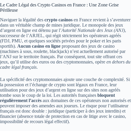
Le Cadre Légal des Crypto Casinos en France : Une Zone Grise
Périlleuse
Naviguer la légalité des
crypto casinos
en France revient à s’aventurer
dans un véritable champ de mines juridique. Le monopole des jeux
d’argent en ligne est détenu par l’
Autorité Nationale des Jeux (ANJ)
,
successeur de l’ARJEL, qui régit strictement les opérateurs agréés
(FDJ, PMU, et quelques sociétés privées pour le poker et les paris
sportifs).
Aucun casino en ligne
proposant des jeux de casino
(machines à sous, roulette, blackjack) n’est actuellement autorisé par
l’ANJ sur le territoire français. Par conséquent, tout site offrant ces
jeux, qu’il utilise des euros ou des cryptomonnaies, opère
en dehors du
cadre légal français
.
La spécificité des cryptomonnaies ajoute une couche de complexité. Si
la possession et l’échange de crypto sont légaux en France, leur
utilisation pour des jeux d’argent en ligne sur des sites non agréés
tombe sous le coup de la loi. Les autorités françaises
bloquent
régulièrement l’accès
aux domaines de ces opérateurs non autorisés et
peuvent imposer des amendes aux joueurs. Le risque pour l’utilisateur
français est donc double : juridique (participer à des jeux interdits) et
financier (absence totale de protection en cas de litige avec le casino,
impossibilité de recours légal effectif).