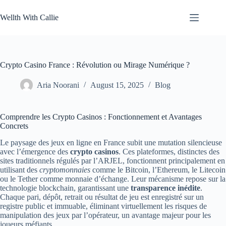
Skip
to
Wellth With Callie
content
Crypto Casino France : Révolution ou Mirage Numérique ?
Aria Noorani
August 15, 2025
Blog
Comprendre les Crypto Casinos : Fonctionnement et Avantages
Concrets
Le paysage des jeux en ligne en France subit une mutation silencieuse
avec l’émergence des
crypto casinos
. Ces plateformes, distinctes des
sites traditionnels régulés par l’ARJEL, fonctionnent principalement en
utilisant des
cryptomonnaies
comme le Bitcoin, l’Ethereum, le Litecoin
ou le Tether comme monnaie d’échange. Leur mécanisme repose sur la
technologie blockchain, garantissant une
transparence inédite
.
Chaque pari, dépôt, retrait ou résultat de jeu est enregistré sur un
registre public et immuable, éliminant virtuellement les risques de
manipulation des jeux par l’opérateur, un avantage majeur pour les
joueurs méfiants.