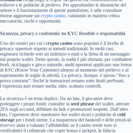
rollover e le politiche di prelievo. Per approfondire le dinamiche del
settore e il funzionamento di queste piattaforme, è utile consultare
risorse aggiornate sui
crypto casino
, valutando in maniera critica
meccaniche, rischi e opportunità.
Sicurezza, privacy e conformità: tra KYC flessibile e responsabilità
Uno dei motivi per cui i
crypto casino
sono popolari è il livello di
privacy superiore rispetto ai metodi tradizionali. In molti casi,
registrarsi richiede solo un indirizzo e-mail o la firma di un messaggio
dal proprio wallet. Detto questo, la realtà è più sfumata: per combattere
frodi, riciclaggio e gioco minorile, molti operatori applicano una forma
di
KYC
(Know Your Customer) almeno al momento del prelievo o al
superamento di soglie di attività. La privacy, dunque, è spesso “fino a
prova contraria”: finché le transazioni restano sotto limiti prefissati,
l’esperienza può restare snella; oltre, scattano controlli.
La sicurezza è un tema duplice. Da un lato, il giocatore deve
proteggere i propri fondi: custodire la
seed phrase
del wallet, attivare
2FA sugli account, diffidare da link e promozioni sospette. Dall’altro
lato, l’operatore deve mantenere
hot wallet
sicuri e politiche di
cold
storage
per i fondi utente. La trasparenza del bankroll e delle
proof-of-
reserves
aiuta a valutare l’affidabilità: se il casino rende noto (e
verificabile) il collaterale che copre bonus e jackpot, la fiducia