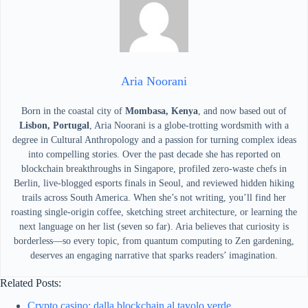
Aria Noorani
Born in the coastal city of
Mombasa, Kenya
, and now based out of
Lisbon, Portugal
, Aria Noorani is a globe-trotting wordsmith with a
degree in Cultural Anthropology and a passion for turning complex ideas
into compelling stories. Over the past decade she has reported on
blockchain breakthroughs in Singapore, profiled zero-waste chefs in
Berlin, live-blogged esports finals in Seoul, and reviewed hidden hiking
trails across South America. When she’s not writing, you’ll find her
roasting single-origin coffee, sketching street architecture, or learning the
next language on her list (seven so far). Aria believes that curiosity is
borderless—so every topic, from quantum computing to Zen gardening,
deserves an engaging narrative that sparks readers’ imagination.
Related Posts:
Crypto casino: dalla blockchain al tavolo verde,…