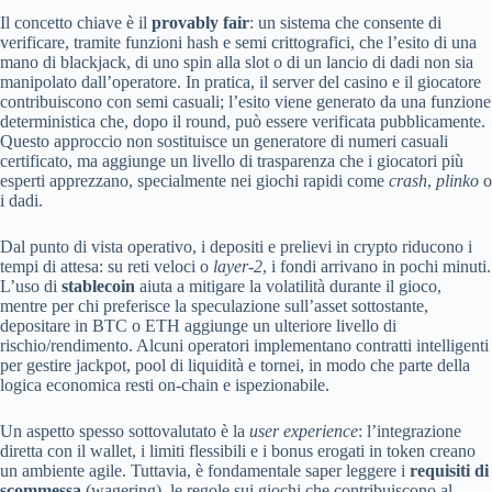
Il concetto chiave è il
provably fair
: un sistema che consente di
verificare, tramite funzioni hash e semi crittografici, che l’esito di una
mano di blackjack, di uno spin alla slot o di un lancio di dadi non sia
manipolato dall’operatore. In pratica, il server del casino e il giocatore
contribuiscono con semi casuali; l’esito viene generato da una funzione
deterministica che, dopo il round, può essere verificata pubblicamente.
Questo approccio non sostituisce un generatore di numeri casuali
certificato, ma aggiunge un livello di trasparenza che i giocatori più
esperti apprezzano, specialmente nei giochi rapidi come
crash
,
plinko
o
i dadi.
Dal punto di vista operativo, i depositi e prelievi in crypto riducono i
tempi di attesa: su reti veloci o
layer-2
, i fondi arrivano in pochi minuti.
L’uso di
stablecoin
aiuta a mitigare la volatilità durante il gioco,
mentre per chi preferisce la speculazione sull’asset sottostante,
depositare in BTC o ETH aggiunge un ulteriore livello di
rischio/rendimento. Alcuni operatori implementano contratti intelligenti
per gestire jackpot, pool di liquidità e tornei, in modo che parte della
logica economica resti on-chain e ispezionabile.
Un aspetto spesso sottovalutato è la
user experience
: l’integrazione
diretta con il wallet, i limiti flessibili e i bonus erogati in token creano
un ambiente agile. Tuttavia, è fondamentale saper leggere i
requisiti di
scommessa
(wagering), le regole sui giochi che contribuiscono al