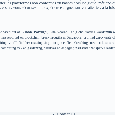
t. Évitez les plateformes non conformes ou basées hors Belgique, méfiez-vo
essais, vous sécurisez une expérience alignée sur vos attentes, à la fois
w based out of
Lisbon, Portugal
, Aria Noorani is a globe-trotting wordsmith 
e has reported on blockchain breakthroughs in Singapore, profiled zero-waste ch
ing, you’ll find her roasting single-origin coffee, sketching street architecture,
computing to Zen gardening, deserves an engaging narrative that sparks reader
Contact Us