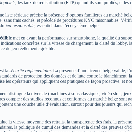
logiciels
, les taux de redistribution (RTP) quand ils sont publiés, et les 
 Une liste sérieuse précise la présence d’options familières au marché b
e, sans frais cachés, et précédé de procédures KYC raisonnables. Vérifie
r du
jeu responsable
, essentiel dans l’écosystème belge.
rédible
met en avant la performance sur smartphone, la qualité du support 
ndications concrètes sur la vitesse de chargement, la clarté du lobby, la f
nce de jeu réellement agréable.
st la
sécurité réglementaire
. La présence d’une licence belge valide, l’
dards de protection des données et de lutte contre le blanchiment, la vér
rchise les opérateurs qui appliquent ces pratiques de façon proactive, et
nt distingue la diversité (machines à sous classiques, vidéo slots, jeux à
itres compte : des studios reconnus et conformes au marché belge sont gag
ajoutent une couche utile d’évaluation, surtout pour des joueurs qui re
value la vitesse moyenne des retraits, la transparence des frais, la prés
ires, la politique de cumul des demandes et la clarté des preuves d’ident