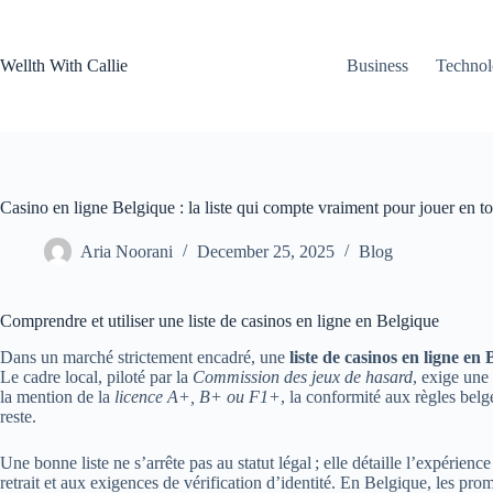
Skip
to
content
Wellth With Callie
Business
Techno
Casino en ligne Belgique : la liste qui compte vraiment pour jouer en to
Aria Noorani
December 25, 2025
Blog
Comprendre et utiliser une liste de casinos en ligne en Belgique
Dans un marché strictement encadré, une
liste de casinos en ligne en
Le cadre local, piloté par la
Commission des jeux de hasard
, exige une
la mention de la
licence A+, B+ ou F1+
, la conformité aux règles belg
reste.
Une bonne liste ne s’arrête pas au statut légal ; elle détaille l’expérience 
retrait et aux exigences de vérification d’identité. En Belgique, les pro