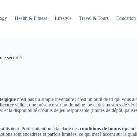
logy
Health & Fitness
Lifestyle
Travel & Tours
Education
ute sécurité
 Belgique
n’est pas un simple inventaire : c’est un outil de tri qui vous aid
licence
valide, une présence sur un domaine .be et des mesures de vérific
es et la disponibilité d’outils de jeu responsable (limites de dépôt, pause
utilisateur. Portez attention à la clarté des
conditions de bonus
(quand i
motions sont encadrées et parfois limitées, ce qui met l’accent sur la qua