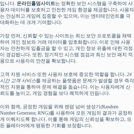
입니다.
온라인홀덤사이트
는 정확한 보안 시스템을 구축하여 사
용자 데이터를 보호하고 안전한 게임 환경을 제공합니다. 사용자
는 안심하고 게임에 집중할 수 있으며, 이는 엔터테인먼트를 극
대화하는 데 크게 기여합니다.
가장 먼저, 신뢰할 수 있는 사이트는 최신 보안 프로토콜을 채택
하여 개인 정보와 거래 데이터를 암호화합니다. 이로 인해 사용
자는 안전하게 입출금을 할 수 있고, 개인 정보 유출에 대한 걱정
이 경감됩니다. 또한, 정기적인 시스템 점검과 최신 보안 패치 적
용으로 사용자의 안전을 확보합니다.
고객 지원 서비스 또한 사용자 보호에 중요한 역할을 합니다.
24
시간 고객 서비스
를 제공하는 플랫폼은 문제가 발생할 경우 즉각
적인 지원을 통하여 문제 해결을 돕습니다. 이는 사용자에게 신
뢰도를 높이고, 게임 경험을 보다 쾌적하게 만듭니다.
이와 함께, 공정한 게임을 위해 랜덤 넘버 생성기(Random
Number Generator, RNG)를 사용하여 모든 게임의 결과가 공정하
게 이뤄지도록 합니다. 이를 통해 게임의 신뢰성을 확보하고, 모
든 플레이어에게 평등한 기회를 보장합니다.