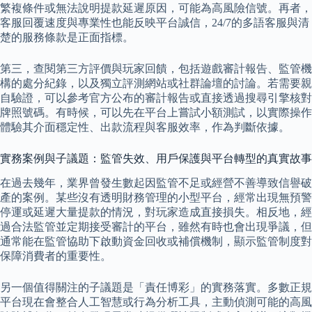
繁複條件或無法說明提款延遲原因，可能為高風險信號。再者，
客服回覆速度與專業性也能反映平台誠信，24/7的多語客服與清
楚的服務條款是正面指標。
第三，查閱第三方評價與玩家回饋，包括遊戲審計報告、監管機
構的處分紀錄，以及獨立評測網站或社群論壇的討論。若需要親
自驗證，可以參考官方公布的審計報告或直接透過搜尋引擎核對
牌照號碼。有時候，可以先在平台上嘗試小額測試，以實際操作
體驗其介面穩定性、出款流程與客服效率，作為判斷依據。
實務案例與子議題：監管失效、用戶保護與平台轉型的真實故事
在過去幾年，業界曾發生數起因監管不足或經營不善導致信譽破
產的案例。某些沒有透明財務管理的小型平台，經常出現無預警
停運或延遲大量提款的情況，對玩家造成直接損失。相反地，經
過合法監管並定期接受審計的平台，雖然有時也會出現爭議，但
通常能在監管協助下啟動資金回收或補償機制，顯示監管制度對
保障消費者的重要性。
另一個值得關注的子議題是「責任博彩」的實務落實。多數正規
平台現在會整合人工智慧或行為分析工具，主動偵測可能的高風