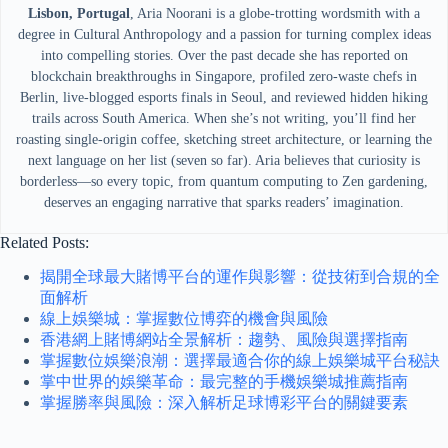
Lisbon, Portugal
, Aria Noorani is a globe-trotting wordsmith with a
degree in Cultural Anthropology and a passion for turning complex ideas
into compelling stories. Over the past decade she has reported on
blockchain breakthroughs in Singapore, profiled zero-waste chefs in
Berlin, live-blogged esports finals in Seoul, and reviewed hidden hiking
trails across South America. When she’s not writing, you’ll find her
roasting single-origin coffee, sketching street architecture, or learning the
next language on her list (seven so far). Aria believes that curiosity is
borderless—so every topic, from quantum computing to Zen gardening,
deserves an engaging narrative that sparks readers’ imagination.
Related Posts:
揭開全球最大賭博平台的運作與影響：從技術到合規的全
面解析
線上娛樂城：掌握數位博弈的機會與風險
香港網上賭博網站全景解析：趨勢、風險與選擇指南
掌握數位娛樂浪潮：選擇最適合你的線上娛樂城平台秘訣
掌中世界的娛樂革命：最完整的手機娛樂城推薦指南
掌握勝率與風險：深入解析足球博彩平台的關鍵要素