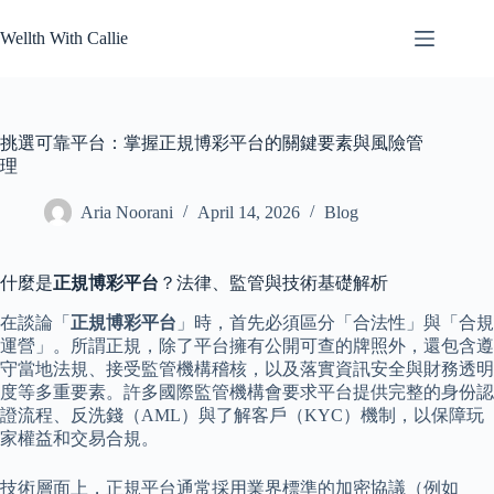
Skip
to
Wellth With Callie
content
挑選可靠平台：掌握正規博彩平台的關鍵要素與風險管
理
Aria Noorani
April 14, 2026
Blog
什麼是
正規博彩平台
？法律、監管與技術基礎解析
在談論「
正規博彩平台
」時，首先必須區分「合法性」與「合規
運營」。所謂正規，除了平台擁有公開可查的牌照外，還包含遵
守當地法規、接受監管機構稽核，以及落實資訊安全與財務透明
度等多重要素。許多國際監管機構會要求平台提供完整的身份認
證流程、反洗錢（AML）與了解客戶（KYC）機制，以保障玩
家權益和交易合規。
技術層面上，正規平台通常採用業界標準的加密協議（例如