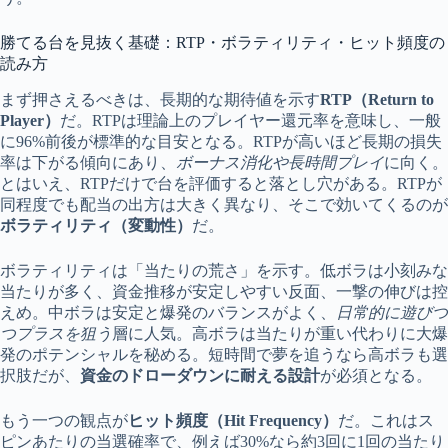
勝てる台を見抜く基礎：RTP・ボラティリティ・ヒット頻度の
読み方
まず押さえるべきは、長期的な期待値を示す
RTP（Return to
Player）
だ。RTPは理論上のプレイヤー還元率を意味し、一般
に96%前後が標準的な目安となる。RTPが高いほど長期の損失
率は下がる傾向にあり、
ボーナス消化や長時間プレイ
に向く。
とはいえ、RTPだけで台を評価すると落とし穴がある。RTPが
同程度でも配当の出方は大きく異なり、そこで効いてくるのが
ボラティリティ（変動性）
だ。
ボラティリティは「当たりの荒さ」を示す。低ボラは小刻みな
当たりが多く、資金推移が安定しやすい反面、一撃の伸びは控
えめ。中ボラは安定と爆発のバランスがよく、
日常的に遊びつ
つプラスを狙う
層に人気。高ボラは当たりが重い代わりに大爆
発のポテンシャルを秘める。短時間で夢を追うなら高ボラも選
択肢だが、
資金のドローダウンに耐える設計
が必須となる。
もう一つの観点が
ヒット頻度（Hit Frequency）
だ。これはス
ピンあたりの当選確率で、例えば30%なら約3回に1回の当たり