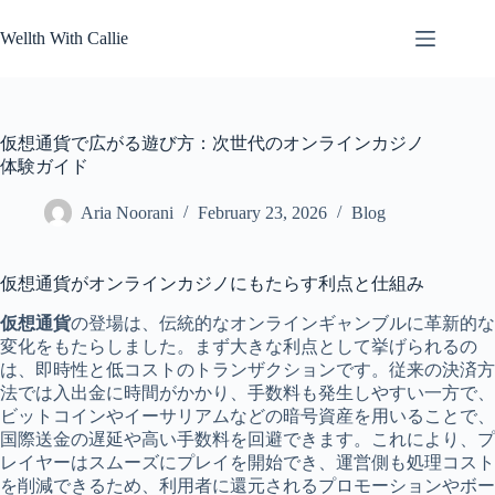
Skip
to
Wellth With Callie
content
仮想通貨で広がる遊び方：次世代のオンラインカジノ
体験ガイド
Aria Noorani
February 23, 2026
Blog
仮想通貨がオンラインカジノにもたらす利点と仕組み
仮想通貨
の登場は、伝統的なオンラインギャンブルに革新的な
変化をもたらしました。まず大きな利点として挙げられるの
は、即時性と低コストのトランザクションです。従来の決済方
法では入出金に時間がかかり、手数料も発生しやすい一方で、
ビットコインやイーサリアムなどの暗号資産を用いることで、
国際送金の遅延や高い手数料を回避できます。これにより、プ
レイヤーはスムーズにプレイを開始でき、運営側も処理コスト
を削減できるため、利用者に還元されるプロモーションやボー