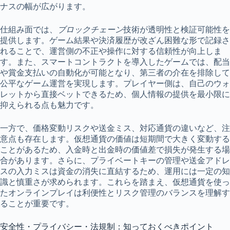
ナスの幅が広がります。
仕組み面では、
ブロックチェーン
技術が透明性と検証可能性を
提供します。ゲーム結果や決済履歴が改ざん困難な形で記録さ
れることで、運営側の不正や操作に対する信頼性が向上しま
す。また、スマートコントラクトを導入したゲームでは、配当
や賞金支払いの自動化が可能となり、第三者の介在を排除して
公平なゲーム運営を実現します。プレイヤー側は、自己のウォ
レットから直接ベットできるため、個人情報の提供を最小限に
抑えられる点も魅力です。
一方で、価格変動リスクや送金ミス、対応通貨の違いなど、注
意点も存在します。仮想通貨の価値は短期間で大きく変動する
ことがあるため、入金時と出金時の価値差で損失が発生する場
合があります。さらに、プライベートキーの管理や送金アドレ
スの入力ミスは資金の消失に直結するため、運用には一定の知
識と慎重さが求められます。これらを踏まえ、仮想通貨を使っ
たオンラインプレイは利便性とリスク管理のバランスを理解す
ることが重要です。
安全性・プライバシー・法規制：知っておくべきポイント