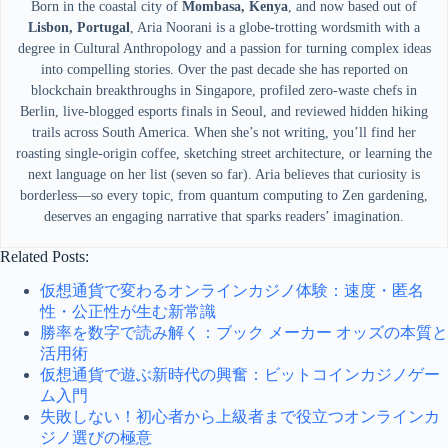
Born in the coastal city of
Mombasa, Kenya
, and now based out of
Lisbon, Portugal
, Aria Noorani is a globe-trotting wordsmith with a
degree in Cultural Anthropology and a passion for turning complex ideas
into compelling stories. Over the past decade she has reported on
blockchain breakthroughs in Singapore, profiled zero-waste chefs in
Berlin, live-blogged esports finals in Seoul, and reviewed hidden hiking
trails across South America. When she’s not writing, you’ll find her
roasting single-origin coffee, sketching street architecture, or learning the
next language on her list (seven so far). Aria believes that curiosity is
borderless—so every topic, from quantum computing to Zen gardening,
deserves an engaging narrative that sparks readers’ imagination.
Related Posts:
仮想通貨で変わるオンラインカジノ体験：速度・匿名
性・公正性が生む新常識
勝率を数字で読み解く：ブック メーカー オッズの本質と
活用術
仮想通貨で遊ぶ新時代の興奮：ビットコインカジノゲー
ム入門
失敗しない！初心者から上級者まで役立つオンラインカ
ジノ選びの極意