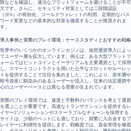
限などを確認し、違法なプラットフォームを避けることが不可
欠です。さらに、セキュリティ対策としては二段階認証
（2FA）の有効化、コールドウォレットの利用、定期的なパス
ワード変更などの基本的な対策を徹底することが推奨されま
す。
導入事例と実際のプレイ環境：ケーススタディとおすすめ戦略
世界中のいくつかのオンラインカジノは、仮想通貨導入によっ
てユーザー層を拡大しています。例えば、ある大型プラットフ
ォームではビットコインとイーサリアムを主要通貨として採用
し、スマートコントラクトを用いた公平なスロットやルーレッ
トを提供することで注目を集めました。これにより、若年層や
暗号資産に馴染みのあるユーザーが流入し、従来の法定通貨中
心のユーザーベースとは異なる需要が生まれています。
実際のプレイ環境では、速度と手数料のバランスを考えて通貨
を選ぶことが重要です。高速なトランザクションを提供するレ
イヤー2ソリューションやスケーラブルなチェーンを採用する
サイトは、少額のベットにも適しており、頻繁に入出金するプ
レイヤーに利便性を提供します。戦略面では、資金管理を徹底
し、ボラティリティを考慮したベット額設定や、勝利時の即時