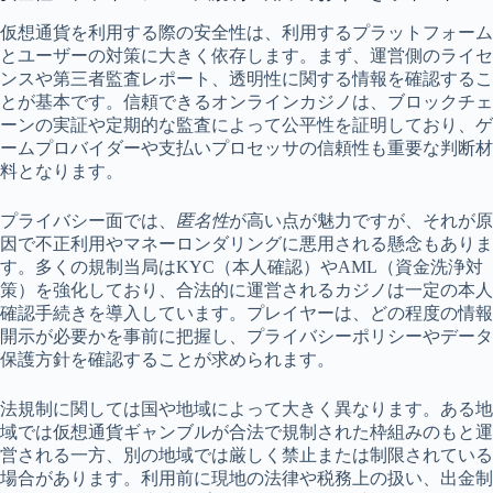
仮想通貨を利用する際の安全性は、利用するプラットフォーム
とユーザーの対策に大きく依存します。まず、運営側のライセ
ンスや第三者監査レポート、透明性に関する情報を確認するこ
とが基本です。信頼できるオンラインカジノは、ブロックチェ
ーンの実証や定期的な監査によって公平性を証明しており、ゲ
ームプロバイダーや支払いプロセッサの信頼性も重要な判断材
料となります。
プライバシー面では、
匿名性
が高い点が魅力ですが、それが原
因で不正利用やマネーロンダリングに悪用される懸念もありま
す。多くの規制当局はKYC（本人確認）やAML（資金洗浄対
策）を強化しており、合法的に運営されるカジノは一定の本人
確認手続きを導入しています。プレイヤーは、どの程度の情報
開示が必要かを事前に把握し、プライバシーポリシーやデータ
保護方針を確認することが求められます。
法規制に関しては国や地域によって大きく異なります。ある地
域では仮想通貨ギャンブルが合法で規制された枠組みのもと運
営される一方、別の地域では厳しく禁止または制限されている
場合があります。利用前に現地の法律や税務上の扱い、出金制