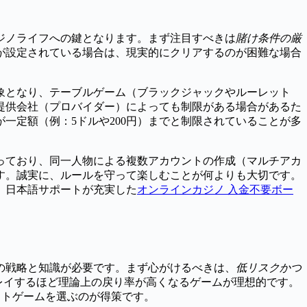
ジノライフへの鍵となります。まず注目すべきは
賭け条件の厳
件が設定されている場合は、現実的にクリアするのが困難な場合
象となり、テーブルゲーム（ブラックジャックやルーレット
提供会社（プロバイダー）によっても制限がある場合があるた
一定額（例：5ドルや200円）までと制限されていることが多
っており、同一人物による複数アカウントの作成（マルチアカ
す。誠実に、ルールを守って楽しむことが何よりも大切です。
、日本語サポートが充実した
オンラインカジノ 入金不要ボー
の戦略と知識が必要です。まず心がけるべきは、
低リスクかつ
レイするほど理論上の戻り率が高くなるゲームが理想的です。
ットゲームを選ぶのが得策です。