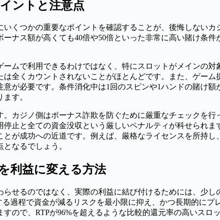
ポイントと注意点
にいくつかの重要なポイントを確認することが、後悔しないカ
ーナス額が高くても40倍や50倍といった非常に高い賭け条
ゲームで利用できるわけではなく、特にスロットがメインの対
たは全くカウントされないことがほとんどです。また、ゲーム
意が必要です。条件消化中は1回のスピンや1ハンドの賭け額が
ります。
です。カジノ側はボーナス詐欺を防ぐために厳重なチェックを行
用停止と全ての資金没収という厳しいペナルティが科せられま
ことが成功への近道です。例えば、厳格なライセンスを所持し
点となるでしょう。
を利益に変える方法
わらせるのではなく、実際の利益に結び付けるためには、少し
する過程で資金が減るリスクを最小限に抑え、かつ長期的にプ
すので、RTPが96%を超えるような比較的還元率の高いスロ