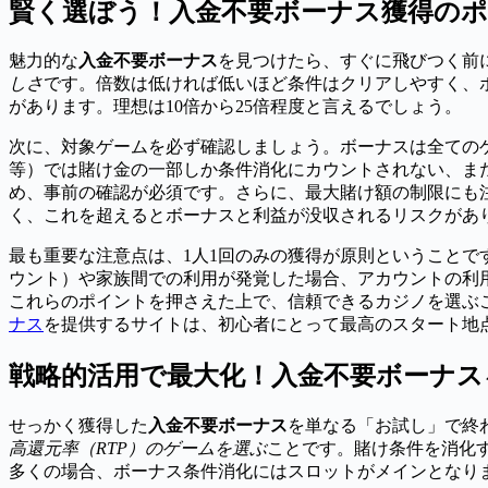
賢く選ぼう！入金不要ボーナス獲得の
魅力的な
入金不要ボーナス
を見つけたら、すぐに飛びつく前
しさ
です。倍数は低ければ低いほど条件はクリアしやすく、ボ
があります。理想は10倍から25倍程度と言えるでしょう。
次に、対象ゲームを必ず確認しましょう。ボーナスは全ての
等）では賭け金の一部しか条件消化にカウントされない、ま
め、事前の確認が必須です。さらに、最大賭け額の制限にも注
く、これを超えるとボーナスと利益が没収されるリスクがあ
最も重要な注意点は、1人1回のみの獲得が原則ということ
ウント）や家族間での利用が発覚した場合、アカウントの利
これらのポイントを押さえた上で、信頼できるカジノを選ぶ
ナス
を提供するサイトは、初心者にとって最高のスタート地
戦略的活用で最大化！入金不要ボーナス
せっかく獲得した
入金不要ボーナス
を単なる「お試し」で終
高還元率（RTP）のゲームを選ぶ
ことです。賭け条件を消化
多くの場合、ボーナス条件消化にはスロットがメインとなりま