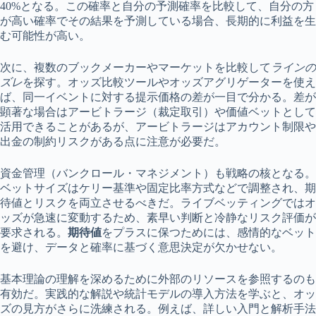
40%となる。この確率と自分の予測確率を比較して、自分の方
が高い確率でその結果を予測している場合、長期的に利益を生
む可能性が高い。
次に、複数のブックメーカーやマーケットを比較して
ラインの
ズレ
を探す。オッズ比較ツールやオッズアグリゲーターを使え
ば、同一イベントに対する提示価格の差が一目で分かる。差が
顕著な場合はアービトラージ（裁定取引）や価値ベットとして
活用できることがあるが、アービトラージはアカウント制限や
出金の制約リスクがある点に注意が必要だ。
資金管理（バンクロール・マネジメント）も戦略の核となる。
ベットサイズはケリー基準や固定比率方式などで調整され、期
待値とリスクを両立させるべきだ。ライブベッティングではオ
ッズが急速に変動するため、素早い判断と冷静なリスク評価が
要求される。
期待値
をプラスに保つためには、感情的なベット
を避け、データと確率に基づく意思決定が欠かせない。
基本理論の理解を深めるために外部のリソースを参照するのも
有効だ。実践的な解説や統計モデルの導入方法を学ぶと、オッ
ズの見方がさらに洗練される。例えば、詳しい入門と解析手法