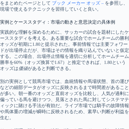
をまとめたページとして
ブック メーカー オッズ –
を参照し、
現場で使えるテクニックを習得していくと良い。
実例とケーススタディ：市場の動きと意思決定の具体例
実践的な理解を深めるために、サッカーの試合を題材にしたケ
ーススタディを考える。ある重要な試合でホームチームの勝利
オッズが初期に1.80と提示された。事前情報では主要フォワー
ドが出場停止だが、市場はその情報を織り込んでいないと仮定
する。この場合、出場停止情報を適切に分析してホームチーム
勝率を60%（オッズ換算で1.67）と推定できれば、1.80という
オッズは
価値
があると判断できる。
別の実例として競馬市場では、血統情報や馬場状態、首の運び
などの細部データがオッズに反映されるまで時間差があること
が多い。朝一番のオッズと直前オッズを比較し、人気が過剰に
偏っている馬を避けつつ、見落とされた馬に対してシステマテ
ィックに賭ける手法が有効だ。ライブ市場では騎手の故障情報
や馬体重の増減が瞬時に反映されるため、素早い判断が利益を
生む。