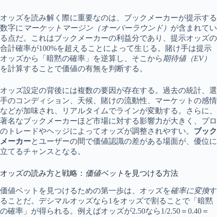
オッズを読み解く際に重要なのは、ブックメーカーが提示する
数字に
マーケットマージン（オーバーラウンド）
が含まれてい
る点だ。これはブックメーカーの利益分であり、提示オッズの
合計確率が100%を超えることによって生じる。賭け手は提示
オッズから「暗黙の確率」を逆算し、そこから
期待値（EV）
を計算することで価値の有無を判断する。
オッズ設定の背後には複数の要因が存在する。過去の統計、選
手のコンディション、天候、賭けの流動性、マーケットの感情
などが加味され、リアルタイムでラインが変動する。さらに、
著名なブックメーカーほど市場に対する影響力が大きく、プロ
のトレードやヘッジによってオッズが調整されやすい。
ブック
メーカー
とユーザーの間で価値認識の差がある場面が、優位に
立てるチャンスとなる。
オッズの読み方と戦略：
価値ベット
を見つける方法
価値ベットを見つけるための第一歩は、オッズを
確率に変換
す
ることだ。デシマルオッズなら1をオッズで割ることで「暗黙
の確率」が得られる。例えばオッズが2.50なら1/2.50＝0.40＝