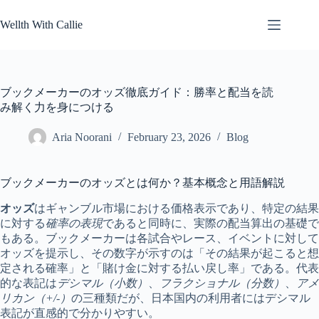
Skip
to
Wellth With Callie
content
ブックメーカーのオッズ徹底ガイド：勝率と配当を読
み解く力を身につける
Aria Noorani
February 23, 2026
Blog
ブックメーカーのオッズとは何か？基本概念と用語解説
オッズ
はギャンブル市場における価格表示であり、特定の結果
に対する
確率の表現
であると同時に、実際の配当算出の基礎で
もある。ブックメーカーは各試合やレース、イベントに対して
オッズを提示し、その数字が示すのは「その結果が起こると想
定される確率」と「賭け金に対する払い戻し率」である。代表
的な表記は
デシマル（小数）
、
フラクショナル（分数）
、
アメ
リカン（+/-）
の三種類だが、日本国内の利用者にはデシマル
表記が直感的で分かりやすい。