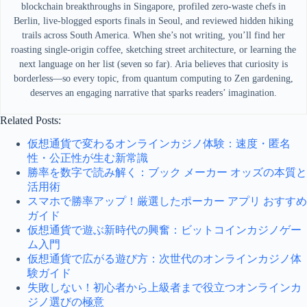
blockchain breakthroughs in Singapore, profiled zero-waste chefs in
Berlin, live-blogged esports finals in Seoul, and reviewed hidden hiking
trails across South America. When she’s not writing, you’ll find her
roasting single-origin coffee, sketching street architecture, or learning the
next language on her list (seven so far). Aria believes that curiosity is
borderless—so every topic, from quantum computing to Zen gardening,
deserves an engaging narrative that sparks readers’ imagination.
Related Posts:
仮想通貨で変わるオンラインカジノ体験：速度・匿名
性・公正性が生む新常識
勝率を数字で読み解く：ブック メーカー オッズの本質と
活用術
スマホで勝率アップ！厳選したポーカー アプリ おすすめ
ガイド
仮想通貨で遊ぶ新時代の興奮：ビットコインカジノゲー
ム入門
仮想通貨で広がる遊び方：次世代のオンラインカジノ体
験ガイド
失敗しない！初心者から上級者まで役立つオンラインカ
ジノ選びの極意