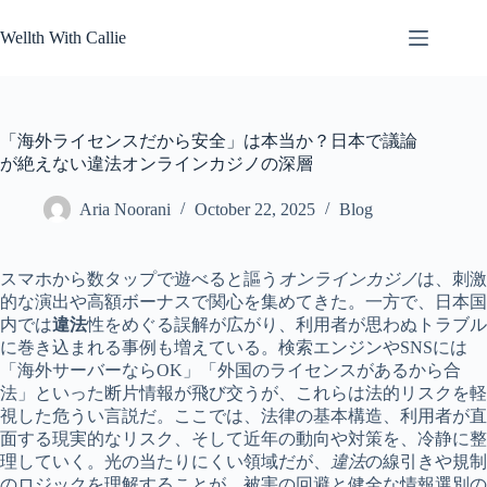
Skip
to
Wellth With Callie
content
「海外ライセンスだから安全」は本当か？日本で議論
が絶えない違法オンラインカジノの深層
Aria Noorani
October 22, 2025
Blog
スマホから数タップで遊べると謳う
オンラインカジノ
は、刺激
的な演出や高額ボーナスで関心を集めてきた。一方で、日本国
内では
違法
性をめぐる誤解が広がり、利用者が思わぬトラブル
に巻き込まれる事例も増えている。検索エンジンやSNSには
「海外サーバーならOK」「外国のライセンスがあるから合
法」といった断片情報が飛び交うが、これらは法的リスクを軽
視した危うい言説だ。ここでは、法律の基本構造、利用者が直
面する現実的なリスク、そして近年の動向や対策を、冷静に整
理していく。光の当たりにくい領域だが、
違法
の線引きや規制
のロジックを理解することが、被害の回避と健全な情報選別の