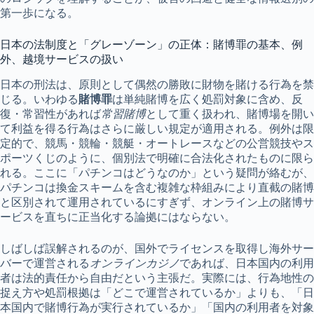
第一歩になる。
日本の法制度と「グレーゾーン」の正体：賭博罪の基本、例
外、越境サービスの扱い
日本の刑法は、原則として偶然の勝敗に財物を賭ける行為を禁
じる。いわゆる
賭博罪
は単純賭博を広く処罰対象に含め、反
復・常習性があれば
常習賭博
として重く扱われ、賭博場を開い
て利益を得る行為はさらに厳しい規定が適用される。例外は限
定的で、競馬・競輪・競艇・オートレースなどの公営競技やス
ポーツくじのように、個別法で明確に合法化されたものに限ら
れる。ここに「パチンコはどうなのか」という疑問が絡むが、
パチンコは換金スキームを含む複雑な枠組みにより直截の賭博
と区別されて運用されているにすぎず、オンライン上の賭博サ
ービスを直ちに正当化する論拠にはならない。
しばしば誤解されるのが、国外でライセンスを取得し海外サー
バーで運営される
オンラインカジノ
であれば、日本国内の利用
者は法的責任から自由だという主張だ。実際には、行為地性の
捉え方や処罰根拠は「どこで運営されているか」よりも、「日
本国内で賭博行為が実行されているか」「国内の利用者を対象