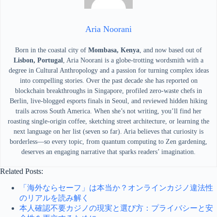
Aria Noorani
Born in the coastal city of
Mombasa, Kenya
, and now based out of
Lisbon, Portugal
, Aria Noorani is a globe-trotting wordsmith with a
degree in Cultural Anthropology and a passion for turning complex ideas
into compelling stories. Over the past decade she has reported on
blockchain breakthroughs in Singapore, profiled zero-waste chefs in
Berlin, live-blogged esports finals in Seoul, and reviewed hidden hiking
trails across South America. When she’s not writing, you’ll find her
roasting single-origin coffee, sketching street architecture, or learning the
next language on her list (seven so far). Aria believes that curiosity is
borderless—so every topic, from quantum computing to Zen gardening,
deserves an engaging narrative that sparks readers’ imagination.
Related Posts:
「海外ならセーフ」は本当か？オンラインカジノ違法性
のリアルを読み解く
本人確認不要カジノの現実と選び方：プライバシーと安