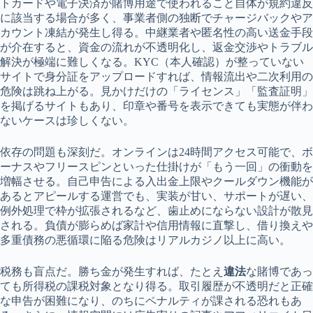
トカードや電子決済が賭博用途で使われること自体が規約違反
に該当する場合が多く、事業者側の独断でチャージバックやア
カウント凍結が発生し得る。中継業者や匿名性の高い送金手段
が介在すると、資金の流れが不透明化し、返金交渉やトラブル
解決が極端に難しくなる。KYC（本人確認）が整っていない
サイトで身分証をアップロードすれば、情報流出や二次利用の
危険は跳ね上がる。見かけだけの「ライセンス」「監査証明」
を掲げるサイトもあり、印章や番号を表示できても実態が伴わ
ないケースは珍しくない。
依存の問題も深刻だ。オンラインは24時間アクセス可能で、ボ
ーナスやフリースピンといった仕掛けが「もう一回」の衝動を
増幅させる。自己申告による入出金上限やクールダウン機能が
あるとアピールする運営でも、実装が甘い、サポートが遅い、
例外処理で枠が拡張されるなど、歯止めにならない設計が散見
される。負債が膨らめば家計や信用情報に直撃し、借り換えや
多重債務の悪循環に陥る危険はリアルカジノ以上に高い。
税務も盲点だ。勝ち金が発生すれば、たとえ
違法
な賭博であっ
ても所得税の課税対象となり得る。取引履歴が不透明だと正確
な申告が困難になり、のちにペナルティが課される恐れもあ