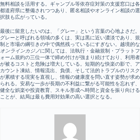
無料相談を活用する。ギャンブル等依存症対策の支援窓口は各
都道府県に整備されつつあり、匿名相談やオンライン相談の選
択肢も広がっている。
最後に留意したいのは、「グレー」という言葉の心地よさだ。
グレーと呼ばれる領域の多くは、実は黒に近い濃淡であり、規
制と市場の綱引きの中で偶然残っているにすぎない。越境的な
オンラインカジノ
に関しては、法執行・金融規制・プラットフ
ォーム規約の三位一体で締め付けが強まり続けており、利用者
が被るコストと危険は増大している。短期的な快楽の影で、ア
カウント凍結、情報流出、負債、そして法的トラブルのリスク
が累積する現実を直視し、情報の健康度を問い直す姿勢が求め
られる。安易な一歩が長期の不利益に繋がる可能性を忘れず、
健全な娯楽や投資教育、スキル形成へ時間と資金を振り向ける
ことが、結局は最も費用対効果の高い選択となる。