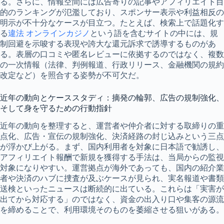
る。さらに、情報空間には広告寄りの記事やアフィリエイト目
的のランキングが氾濫しており、スポンサー表示や利益相反の
明示が不十分なケースが目立つ。たとえば、検索上で話題化す
る
違法 オンラインカジノ
という語を含むサイトの中には、規
制回避を示唆する表現や誇大な還元訴求で誘導するものがあ
る。表層の口コミや匿名レビューに依拠するのではなく、複数
の一次情報（法律、判例報道、行政リリース、金融機関の規約
改定など）を照合する姿勢が不可欠だ。
近年の動向とケーススタディ：摘発の輪郭、広告の規制強化、
そして身を守るための行動指針
近年の動向を整理すると、運営者や仲介者に対する取締りの重
点化、広告・宣伝の規制強化、決済経路の封じ込みという三点
が浮かび上がる。まず、国内利用者を対象に日本語で勧誘し、
アフィリエイト報酬で新規を獲得する手法は、当局からの監視
対象になりやすい。運営拠点が海外であっても、国内の紹介業
者や決済のハブに捜査が及ぶケースが見られ、実名報道や書類
送検といったニュースは断続的に出ている。これらは「実害が
出てから対応する」のではなく、資金の出入り口や集客の源流
を締めることで、利用環境そのものを萎縮させる狙いがある。