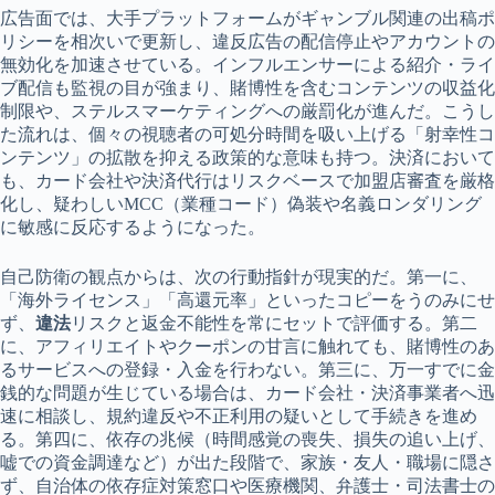
広告面では、大手プラットフォームがギャンブル関連の出稿ポ
リシーを相次いで更新し、違反広告の配信停止やアカウントの
無効化を加速させている。インフルエンサーによる紹介・ライ
ブ配信も監視の目が強まり、賭博性を含むコンテンツの収益化
制限や、ステルスマーケティングへの厳罰化が進んだ。こうし
た流れは、個々の視聴者の可処分時間を吸い上げる「射幸性コ
ンテンツ」の拡散を抑える政策的な意味も持つ。決済において
も、カード会社や決済代行はリスクベースで加盟店審査を厳格
化し、疑わしいMCC（業種コード）偽装や名義ロンダリング
に敏感に反応するようになった。
自己防衛の観点からは、次の行動指針が現実的だ。第一に、
「海外ライセンス」「高還元率」といったコピーをうのみにせ
ず、
違法
リスクと返金不能性を常にセットで評価する。第二
に、アフィリエイトやクーポンの甘言に触れても、賭博性のあ
るサービスへの登録・入金を行わない。第三に、万一すでに金
銭的な問題が生じている場合は、カード会社・決済事業者へ迅
速に相談し、規約違反や不正利用の疑いとして手続きを進め
る。第四に、依存の兆候（時間感覚の喪失、損失の追い上げ、
嘘での資金調達など）が出た段階で、家族・友人・職場に隠さ
ず、自治体の依存症対策窓口や医療機関、弁護士・司法書士の