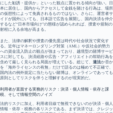
にした勧誘・提供か」といった観点に置かれる傾向が強い。日
本に居住し、国内からアクセスして金銭を賭ける行為は、場所
の仮想性によって免責されるものではない。さらに、運営者サ
イドが国外にいても、日本語で広告を展開し、国内決済を仲介
するなど“日本市場向け”の態様が認められれば、捜査や規制の
射程に入る余地が高まる。
また、法律の解釈や捜査の優先度は時代や社会状況で変化す
る。近年はマネーロンダリング対策（AML）や反社会的勢力
への資金流入防止の観点が強まっており、越境型の賭博サービ
スに対しても、決済経路や広告・アフィリエイトの幇助行為を
含めて厳しく見られる局面が増えている。総じて、
違法
か否か
を「海外ライセンスの有無」だけで語るのは極めて不正確で、
国内法の例外規定に当たらない賭博は、オンラインであっても
原則としてリスクを伴うと理解するのが現実的だ。
利用者が直面する実務的リスク：決済・個人情報・依存と課
税、そして情報空間のノイズ
法的リスクに加え、利用者目線で無視できないのが決済・個人
情報・依存・税務の各リスクである。まず決済では、クレジッ